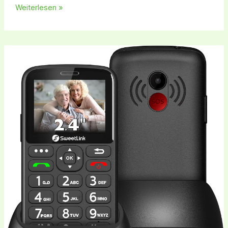
Weiterlesen »
SweetLink
S2,
S2PLUS,
S2-
4G
und
S3PLUS
Vergleich