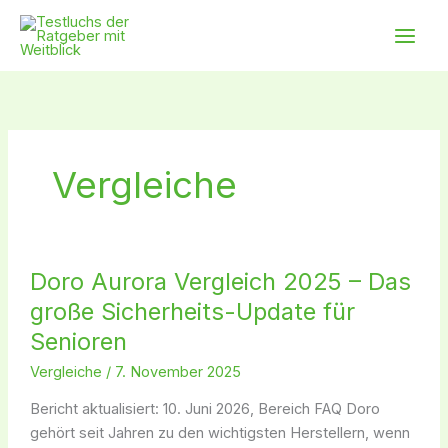
Zum
Main
Inhalt
Men
springen
Vergleiche
Doro
Doro Aurora Vergleich 2025 – Das
Aurora
Vergleich
große Sicherheits-Update für
2025
Senioren
–
Vergleiche
/
7. November 2025
Das
große
Bericht aktualisiert: 10. Juni 2026, Bereich FAQ Doro
Sicherheits-
gehört seit Jahren zu den wichtigsten Herstellern, wenn