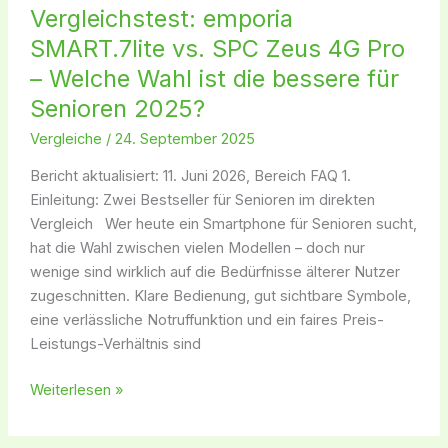
Vergleichstest: emporia
SPC
SMART.7lite vs. SPC Zeus 4G Pro
Zeus
4G
– Welche Wahl ist die bessere für
Pro
Senioren 2025?
–
Vergleiche
/
24. September 2025
Welche
Wahl
Bericht aktualisiert: 11. Juni 2026, Bereich FAQ 1.
ist
Einleitung: Zwei Bestseller für Senioren im direkten
die
Vergleich Wer heute ein Smartphone für Senioren sucht,
bessere
hat die Wahl zwischen vielen Modellen – doch nur
für
wenige sind wirklich auf die Bedürfnisse älterer Nutzer
Senioren
zugeschnitten. Klare Bedienung, gut sichtbare Symbole,
2025?
eine verlässliche Notruffunktion und ein faires Preis-
Leistungs-Verhältnis sind
Weiterlesen »