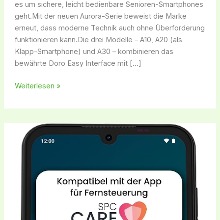
Update
es um sichere, leicht bedienbare Senioren-Smartphones
für
geht.Mit der neuen Aurora-Serie beweist die Marke
Senioren
erneut, dass moderne Technik auch ohne Überforderung
funktionieren kann.Die drei Modelle – A10, A20 (als
Klapp-Smartphone) und A30 – kombinieren das
bewährte Doro Easy Interface mit […]
Weiterlesen »
Welches
SPC
Zeus
ist
das
richtige
für
mich?