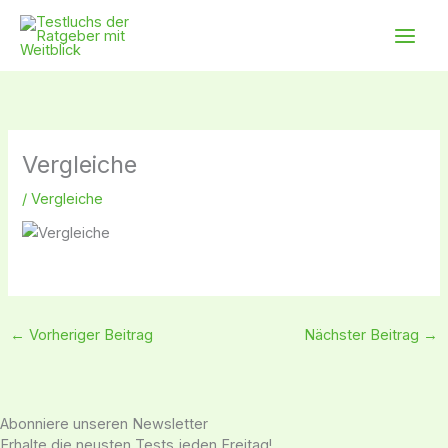
Zum
Main
Inhalt
Men
springen
Vergleiche
/
Vergleiche
←
Vorheriger Beitrag
Nächster Beitrag
→
Abonniere unseren Newsletter
Erhalte die neusten Tests jeden Freitag!