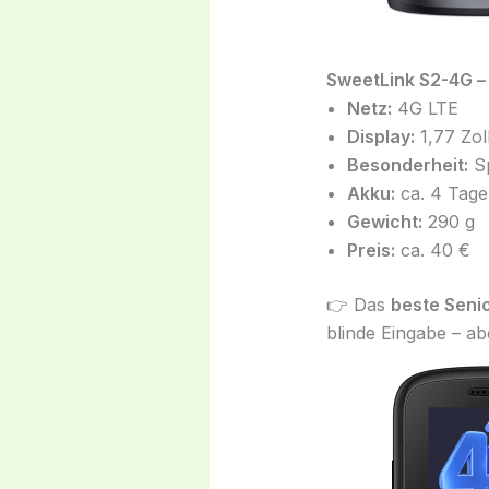
SweetLink S2-4G –
Netz:
4G LTE
Display:
1,77 Zol
Besonderheit:
Sp
Akku:
ca. 4 Tage
Gewicht:
290 g
Preis:
ca. 40 €
👉 Das
beste Seni
blinde Eingabe – ab