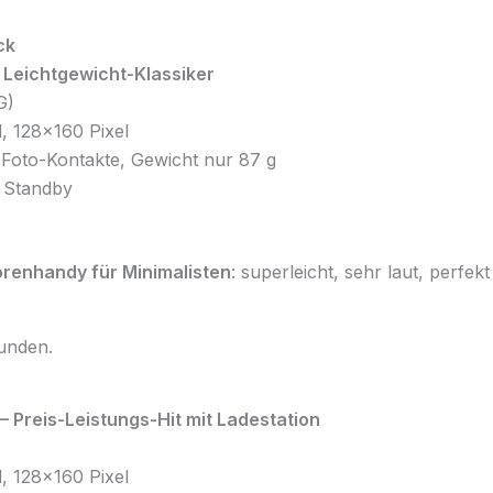
ck
 Leichtgewicht-Klassiker
G)
l, 128×160 Pixel
Foto-Kontakte, Gewicht nur 87 g
 Standby
orenhandy für Minimalisten
: superleicht, sehr laut, perfe
unden.
 Preis-Leistungs-Hit mit Ladestation
l, 128×160 Pixel