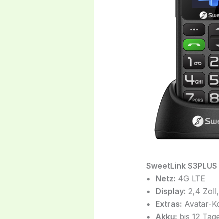
SweetLink S3PLUS 
Netz:
4G LTE
Display:
2,4 Zoll
Extras:
Avatar-Ko
Akku:
bis 12 Tag