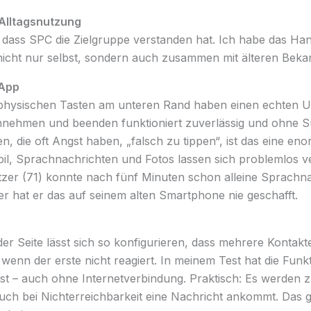
 Alltagsnutzung
h, dass SPC die Zielgruppe verstanden hat. Ich habe das H
 nicht nur selbst, sondern auch zusammen mit älteren Beka
sApp
physischen Tasten am unteren Rand haben einen echten U
nnehmen und beenden funktioniert zuverlässig und ohne 
en, die oft Angst haben, „falsch zu tippen“, ist das eine en
bil, Sprachnachrichten und Fotos lassen sich problemlos v
utzer (71) konnte nach fünf Minuten schon alleine Sprachn
r hat er das auf seinem alten Smartphone nie geschafft.
der Seite lässt sich so konfigurieren, dass mehrere Kontak
enn der erste nicht reagiert. In meinem Test hat die Funkt
öst – auch ohne Internetverbindung. Praktisch: Es werden 
auch bei Nichterreichbarkeit eine Nachricht ankommt. Das 