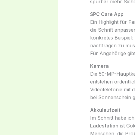
spürbar mehr Siche
SPC Care App
Ein Highlight für F
die Schrift anpasse
konkretes Beispiel
nachfragen zu müss
Für Angehörige gibt
Kamera
Die 50-MP-Hauptkame
entstehen ordentlic
Videotelefonie mit 
bei Sonnenschein g
Akkulaufzeit
Im Schnitt habe ich
Ladestation
ist Gol
Menschen, die Prob