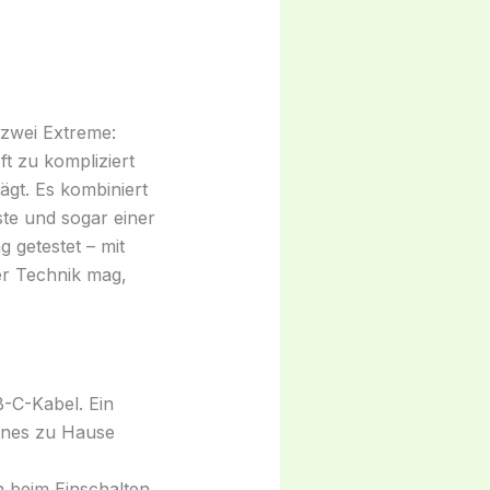
zwei Extreme:
t zu kompliziert
ägt. Es kombiniert
te und sogar einer
 getestet – mit
er Technik mag,
B-C-Kabel. Ein
 eines zu Hause
n beim Einschalten