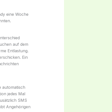
andy eine Woche
nnten.
nterschied
Suchen auf dem
orme Entlastung.
erschicken. Ein
achrichten
te automatisch
ion jedes Mal
zusätzlich SMS
gibt Angehörigen