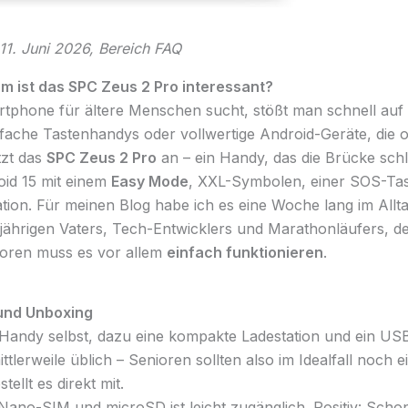
: 11. Juni 2026, Bereich FAQ
rum ist das SPC Zeus 2 Pro interessant?
phone für ältere Menschen sucht, stößt man schnell auf 
ache Tastenhandys oder vollwertige Android-Geräte, die of
tzt das
SPC Zeus 2 Pro
an – ein Handy, das die Brücke schl
id 15 mit einem
Easy Mode
, XXL-Symbolen, einer SOS-Tas
tion. Für meinen Blog habe ich es eine Woche lang im Alltag
-jährigen Vaters, Tech-Entwicklers und Marathonläufers, d
ioren muss es vor allem
einfach funktionieren
.
 und Unboxing
s Handy selbst, dazu eine kompakte Ladestation und ein US
mittlerweile üblich – Senioren sollten also im Idealfall noch
ellt es direkt mit.
Nano-SIM und microSD ist leicht zugänglich. Positiv: Scho