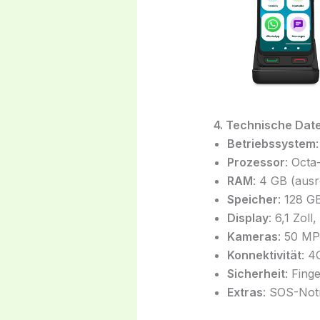
4. Technische Date
Betriebssystem
Prozessor
: Octa
RAM
: 4 GB (aus
Speicher
: 128 G
Display
: 6,1 Zol
Kameras
: 50 MP
Konnektivität
: 4
Sicherheit
: Fin
Extras
: SOS-Notr