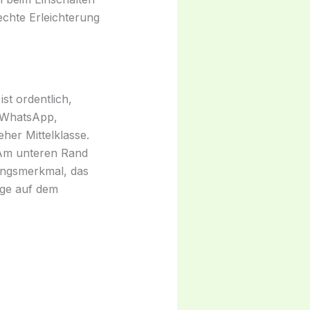
 echte Erleichterung
st ordentlich,
r WhatsApp,
eher Mittelklasse.
: Am unteren Rand
ungsmerkmal, das
nge auf dem