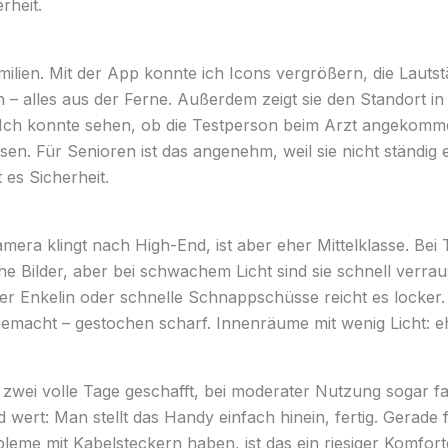
rheit.
amilien. Mit der App konnte ich Icons vergrößern, die Laut
n – alles aus der Ferne. Außerdem zeigt sie den Standort in 
: Ich konnte sehen, ob die Testperson beim Arzt angekomme
en. Für Senioren ist das angenehm, weil sie nicht ständig 
 es Sicherheit.
ra klingt nach High-End, ist aber eher Mittelklasse. Bei T
he Bilder, aber bei schwachem Licht sind sie schnell verrau
der Enkelin oder schnelle Schnappschüsse reicht es locker.
emacht – gestochen scharf. Innenräume mit wenig Licht: e
 zwei volle Tage geschafft, bei moderater Nutzung sogar fas
d wert: Man stellt das Handy einfach hinein, fertig. Gerade f
leme mit Kabelsteckern haben, ist das ein riesiger Komfor