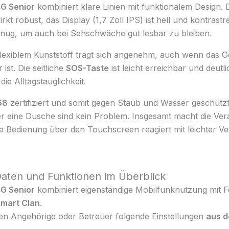
G Senior
kombiniert klare Linien mit funktionalem Design. 
rkt robust, das Display (1,7 Zoll IPS) ist hell und kontrast
genug, um auch bei Sehschwäche gut lesbar zu bleiben.
exiblem Kunststoff trägt sich angenehm, auch wenn das G
st. Die seitliche
SOS-Taste
ist leicht erreichbar und deutl
die Alltagstauglichkeit.
68
zertifiziert und somit gegen Staub und Wasser geschützt
eine Dusche sind kein Problem. Insgesamt macht die Vera
ie Bedienung über den Touchscreen reagiert mit leichter V
Daten und Funktionen im Überblick
G Senior
kombiniert eigenständige Mobilfunknutzung mit 
mart Clan
.
n Angehörige oder Betreuer folgende Einstellungen
aus d