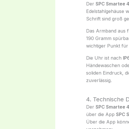
Der
SPC Smartee 4
Edelstahlgehäuse wi
Schrift sind groß 
Das Armband aus fl
190 Gramm spürbar i
wichtiger Punkt für 
Die Uhr ist nach
IP
Händewaschen oder 
soliden Eindruck, d
zuverlässig.
4. Technische 
Der
SPC Smartee 4
über die App
SPC S
Über die App könne