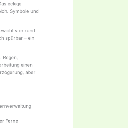
Das eckige
reich. Symbole und
ewicht von rund
ich spürbar – ein
. Regen,
rbeitung einen
erzögerung, aber
Fernverwaltung
er Ferne