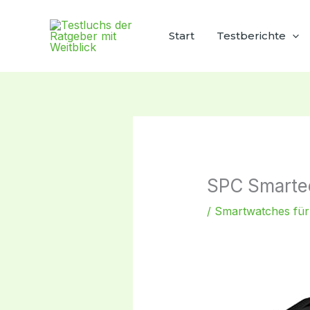
Zum
Inhalt
Start
Testberichte
springen
SPC Smartee
/
Smartwatches für