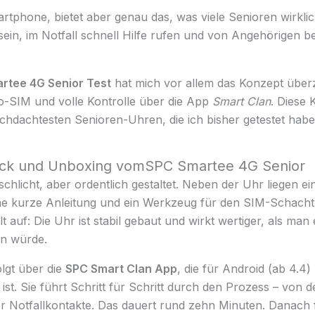
artphone, bietet aber genau das, was viele Senioren wirkli
sein, im Notfall schnell Hilfe rufen und von Angehörigen b
rtee 4G Senior Test
hat mich vor allem das Konzept überz
-SIM und volle Kontrolle über die App
Smart Clan
. Diese
rchdachtesten Senioren-Uhren, die ich bisher getestet habe
ruck und Unboxing vomSPC Smartee 4G Senior
schlicht, aber ordentlich gestaltet. Neben der Uhr liegen e
e kurze Anleitung und ein Werkzeug für den SIM-Schacht
t auf: Die Uhr ist stabil gebaut und wirkt wertiger, als man 
en würde.
olgt über die
SPC Smart Clan App
, die für Android (ab 4.4)
 ist. Sie führt Schritt für Schritt durch den Prozess – von 
r Notfallkontakte. Das dauert rund zehn Minuten. Danach f