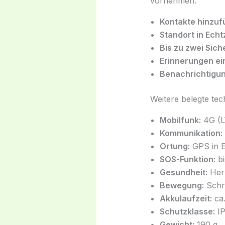
vornehmen:
Kontakte hinzuf
Standort in Echt
Bis zu zwei Sich
Erinnerungen ei
Benachrichtigu
Weitere belegte te
Mobilfunk:
4G (L
Kommunikation:
Ortung:
GPS in E
SOS-Funktion:
bi
Gesundheit:
Herz
Bewegung:
Schri
Akkulaufzeit:
ca.
Schutzklasse:
IP
Gewicht:
190 g