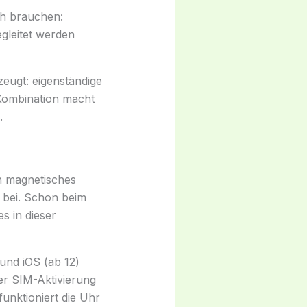
ch brauchen:
egleitet werden
eugt: eigenständige
 Kombination macht
.
in magnetisches
 bei. Schon beim
es in dieser
 und iOS (ab 12)
der SIM-Aktivierung
unktioniert die Uhr