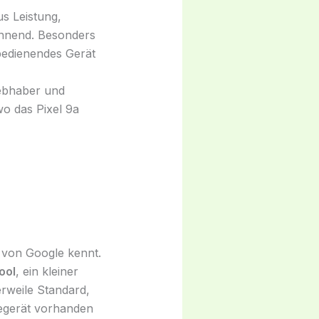
s Leistung,
nend. Besonders
bedienendes Gerät
iebhaber und
wo das Pixel 9a
 von Google kennt.
ool
, ein kleiner
lerweile Standard,
degerät vorhanden