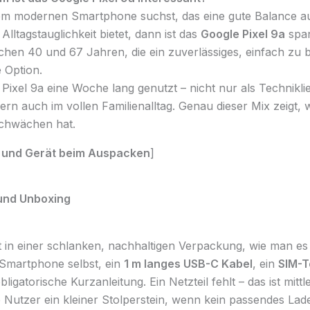
m modernen Smartphone suchst, das eine gute Balance au
lltagstauglichkeit bietet, dann ist das
Google Pixel 9a
span
hen 40 und 67 Jahren, die ein zuverlässiges, einfach zu 
e Option.
 Pixel 9a eine Woche lang genutzt – nicht nur als Technikl
n auch im vollen Familienalltag. Genau dieser Mix zeigt, 
Schwächen hat.
 und Gerät beim Auspacken
]
 und Unboxing
 in einer schlanken, nachhaltigen Verpackung, wie man es
 Smartphone selbst, ein
1 m langes USB-C Kabel
, ein
SIM-T
ligatorische Kurzanleitung. Ein Netzteil fehlt – das ist mitt
re Nutzer ein kleiner Stolperstein, wenn kein passendes La